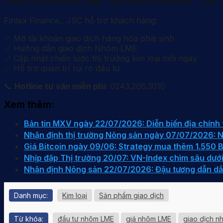
Giao Dịch Nhôm LME Tại Fintex Finance., JSC
Fintex Finance., JSC hỗ trợ khách hàng:
✅ Mở tài khoản giao dịch hàng hóa phái sinh
✅ Hướng dẫn giao dịch Nhôm LME
✅ Cập nhật chiến lược thị trường kim loại mỗi ngày
✅ Hỗ trợ quản trị rủi ro đầu tư
📞
Hotline tư vấn miễn phí:
0243.206.3010
Xem thêm:
Bản tin MXV ngày 22/07/2026: Diễn biến địa chính t
Nhận định thị trường Nông sản ngày 07/07/2026: N
Giá Bitcoin ngày 09/06: Strategy mua thêm 1.550
Nhịp đập Thị trường 20/07: VN-Index chìm sâu dưới
Nhận định Nông sản 22/07/2026: Đậu tương dẫn dắt,
Danh mục:
Kim loại
Sản phẩm giao dịch
Từ khóa:
đầu tư nhôm LME
giá nhôm LME
giao dịch 