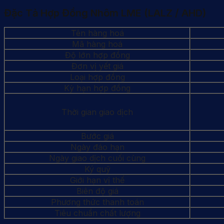
Đặc Tả Hợp Đồng Nhôm LME (LALZ / AHD)
Tên hàng hoá
Mã hàng hoá
Độ lớn hợp đồng
Đơn vị yết giá
Loại hợp đồng
Kỳ hạn hợp đồng
Thời gian giao dịch
Bước giá
Ngày đáo hạn
Ngày giao dịch cuối cùng
Ký quỹ
Giới hạn vị thế
Biên độ giá
Phương thức thanh toán
Tiêu chuẩn chất lượng