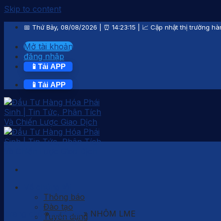
Skip to content
📅
Thứ Bảy, 08/08/2026
| ⏰
14:23:15
| 📈 Cập nhật thị trường hà
Mở tài khoản
đăng nhập
📱
Tải APP
📱
Tải APP
Về chúng tôi
Thông báo
Đào tạo
Trang chủ
»
Kim loại
»
NHÔM LME
Tuyển dụng