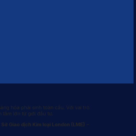
àng hóa phái sinh toàn cầu. Với vai trò
tâm lớn từ giới đầu tư.
i
Sở Giao dịch Kim loại London (LME)
–