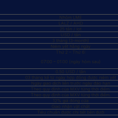
Nhôm LME
LALZ / AHD
25 tấn / lot
USD / tấn
3 tháng (3-month)
Niêm yết hằng ngày
Thứ 2 – Thứ 6:
07:00 – 01:00 (ngày hôm sau)
0.50 USD / tấn
03 tháng kể từ ngày hợp đồng được niêm yết
Ngày giao dịch liền trước ngày đáo hạn
Theo quy định của MXV từng thời điểm.
Theo quy định của MXV từng thời điểm.
12% giá đóng cửa
Giao nhận vật chất
Tiêu chuẩn được chi tiết bên dưới