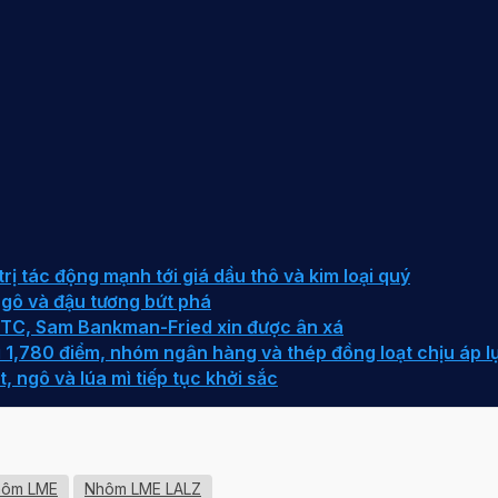
rị tác động mạnh tới giá dầu thô và kim loại quý
gô và đậu tương bứt phá
 BTC, Sam Bankman-Fried xin được ân xá
 1,780 điểm, nhóm ngân hàng và thép đồng loạt chịu áp l
 ngô và lúa mì tiếp tục khởi sắc
nhôm LME
Nhôm LME LALZ