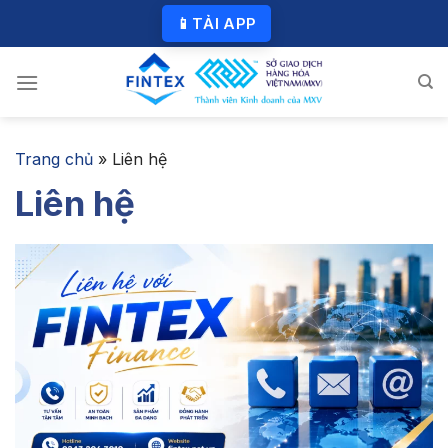
Skip
📱
TẢI APP
to
content
Trang chủ
»
Liên hệ
Liên hệ