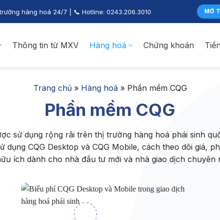
 trường hàng hoá 24/7 | 📞 Hotline:
0243.206.3010
MỞ T
Thông tin từ MXV
Hàng hoá
Chứng khoán
Tiề
Trang chủ
»
Hàng hoá
»
Phần mềm CQG
Phần mềm CQG
ợc sử dụng rộng rãi trên thị trường hàng hoá phái sinh 
ử dụng CQG Desktop và CQG Mobile, cách theo dõi giá, phân
 hữu ích dành cho nhà đầu tư mới và nhà giao dịch chuyên 