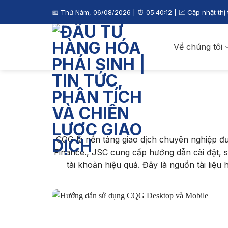
Skip
📅
Thứ Năm, 06/08/2026
| ⏰
05:40:13
| 📈 Cập nhật thị
to
content
Về chúng tôi
CQG là nền tảng giao dịch chuyên nghiệp đư
Finance., JSC cung cấp hướng dẫn cài đặt, s
tài khoản hiệu quả. Đây là nguồn tài liệu