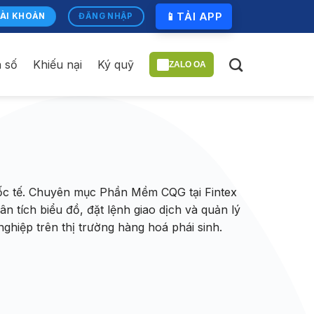
📱
TẢI APP
ÀI KHOẢN
ĐĂNG NHẬP
n số
Khiếu nại
Ký quỹ
ZALO OA
quốc tế. Chuyên mục Phần Mềm CQG tại Fintex
 tích biểu đồ, đặt lệnh giao dịch và quản lý
nghiệp trên thị trường hàng hoá phái sinh.