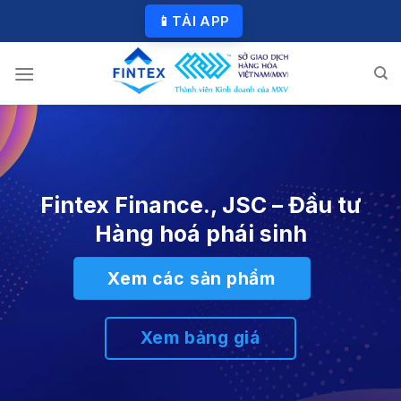
Skip
📱
TẢI APP
to
content
Fintex Finance., JSC – Đầu tư
Hàng hoá phái sinh
Xem các sản phẩm
Xem bảng giá