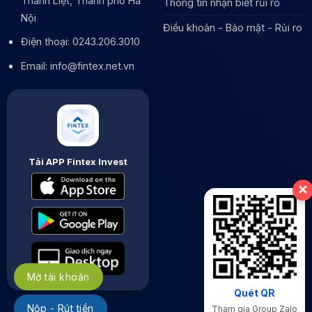
Thanh Liệt, Thành phố Hà
Thông tin nhận biết rủi ro
Nội
Điều khoản - Bảo mật - Rủi ro
Điện thoại: 0243.206.3010
Email: info@fintex.net.vn
Tải APP Fintex Invest
✕
Mở tài khoản
Quét QR
Nộp - Rút tiền
Tham gia Group Zalo