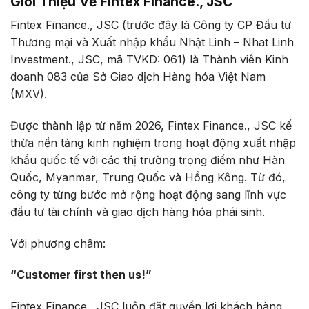
Giới Thiệu Về Fintex Finance., JSC
Fintex Finance., JSC (trước đây là Công ty CP Đầu tư
Thương mại và Xuất nhập khẩu Nhật Linh – Nhat Linh
Investment., JSC, mã TVKD: 061) là Thành viên Kinh
doanh 083 của Sở Giao dịch Hàng hóa Việt Nam
(MXV).
Được thành lập từ năm 2026, Fintex Finance., JSC kế
thừa nền tảng kinh nghiệm trong hoạt động xuất nhập
khẩu quốc tế với các thị trường trọng điểm như Hàn
Quốc, Myanmar, Trung Quốc và Hồng Kông. Từ đó,
công ty từng bước mở rộng hoạt động sang lĩnh vực
đầu tư tài chính và giao dịch hàng hóa phái sinh.
Với phương châm:
“Customer first then us!”
Fintex Finance., JSC luôn đặt quyền lợi khách hàng